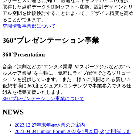
ンサービスの理念に掲げ、最適なスキャンデバイスの選択、
取得した点群データをBIMソフトへ変換、設計デザインとリ
アル空間を比較検討することによって、デザイン精度を高め
ることができます。
空間情報事業部について
360°プレゼンテーション事業
360°Presentation
音楽／演劇などの"エンタメ業界"やスポーツジムなどの"ヘ
ルスケア業界"を主軸に、気軽にライブ配信できるソリュー
ションを提供しています。 また、様々に展開される新しい
仮想市場に360度ビジュアルコンテンツで事業参入できる仕
組みを構築支援いたします。
360°プレゼンテーション事業について
NEWS
2023.12.27
年末年始休業のご案内
2023.04.04
Lumion Forum 2023を4月25日(火)に開催しま