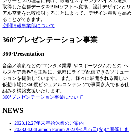
ンサービスの理念に掲げ、最適なスキャンデバイスの選択、
取得した点群データをBIMソフトへ変換、設計デザインとリ
アル空間を比較検討することによって、デザイン精度を高め
ることができます。
空間情報事業部について
360°プレゼンテーション事業
360°Presentation
音楽／演劇などの"エンタメ業界"やスポーツジムなどの"ヘ
ルスケア業界"を主軸に、気軽にライブ配信できるソリュー
ションを提供しています。 また、様々に展開される新しい
仮想市場に360度ビジュアルコンテンツで事業参入できる仕
組みを構築支援いたします。
360°プレゼンテーション事業について
NEWS
2023.12.27
年末年始休業のご案内
2023.04.04
Lumion Forum 2023を4月25日(火)に開催しま