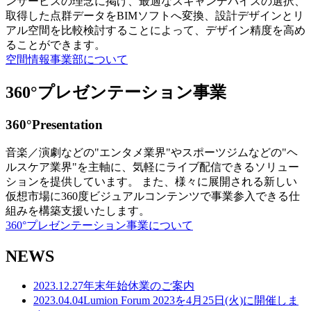
ンサービスの理念に掲げ、最適なスキャンデバイスの選択、
取得した点群データをBIMソフトへ変換、設計デザインとリ
アル空間を比較検討することによって、デザイン精度を高め
ることができます。
空間情報事業部について
360°プレゼンテーション事業
360°Presentation
音楽／演劇などの"エンタメ業界"やスポーツジムなどの"ヘ
ルスケア業界"を主軸に、気軽にライブ配信できるソリュー
ションを提供しています。 また、様々に展開される新しい
仮想市場に360度ビジュアルコンテンツで事業参入できる仕
組みを構築支援いたします。
360°プレゼンテーション事業について
NEWS
2023.12.27
年末年始休業のご案内
2023.04.04
Lumion Forum 2023を4月25日(火)に開催しま