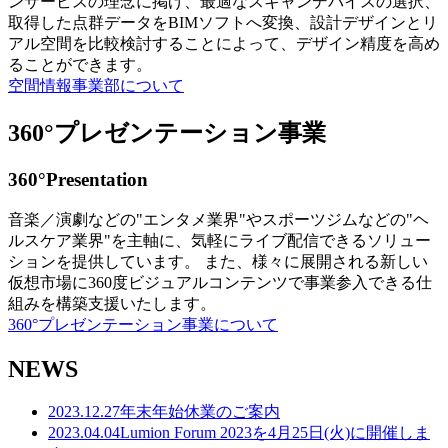
ンサービスの理念に掲げ、最適なスキャンデバイスの選択、
取得した点群データをBIMソフトへ変換、設計デザインとリ
アル空間を比較検討することによって、デザイン精度を高め
ることができます。
空間情報事業部について
360°プレゼンテーション事業
360°Presentation
音楽／演劇などの"エンタメ業界"やスポーツジムなどの"ヘ
ルスケア業界"を主軸に、気軽にライブ配信できるソリュー
ションを提供しています。 また、様々に展開される新しい
仮想市場に360度ビジュアルコンテンツで事業参入できる仕
組みを構築支援いたします。
360°プレゼンテーション事業について
NEWS
2023.12.27
年末年始休業のご案内
2023.04.04
Lumion Forum 2023を4月25日(火)に開催しま