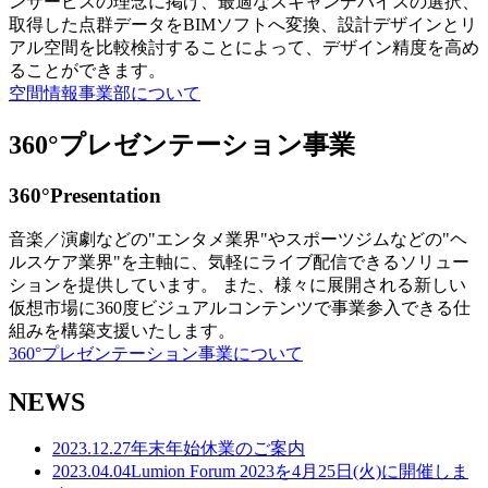
ンサービスの理念に掲げ、最適なスキャンデバイスの選択、
取得した点群データをBIMソフトへ変換、設計デザインとリ
アル空間を比較検討することによって、デザイン精度を高め
ることができます。
空間情報事業部について
360°プレゼンテーション事業
360°Presentation
音楽／演劇などの"エンタメ業界"やスポーツジムなどの"ヘ
ルスケア業界"を主軸に、気軽にライブ配信できるソリュー
ションを提供しています。 また、様々に展開される新しい
仮想市場に360度ビジュアルコンテンツで事業参入できる仕
組みを構築支援いたします。
360°プレゼンテーション事業について
NEWS
2023.12.27
年末年始休業のご案内
2023.04.04
Lumion Forum 2023を4月25日(火)に開催しま