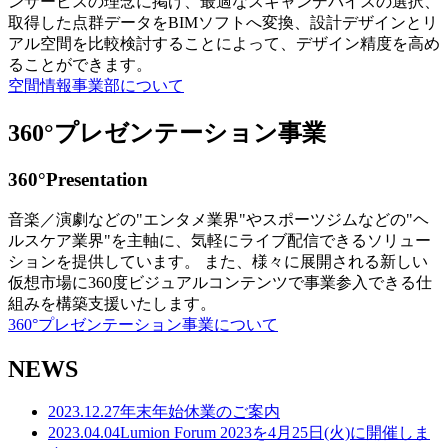
ンサービスの理念に掲げ、最適なスキャンデバイスの選択、
取得した点群データをBIMソフトへ変換、設計デザインとリ
アル空間を比較検討することによって、デザイン精度を高め
ることができます。
空間情報事業部について
360°プレゼンテーション事業
360°Presentation
音楽／演劇などの"エンタメ業界"やスポーツジムなどの"ヘ
ルスケア業界"を主軸に、気軽にライブ配信できるソリュー
ションを提供しています。 また、様々に展開される新しい
仮想市場に360度ビジュアルコンテンツで事業参入できる仕
組みを構築支援いたします。
360°プレゼンテーション事業について
NEWS
2023.12.27
年末年始休業のご案内
2023.04.04
Lumion Forum 2023を4月25日(火)に開催しま