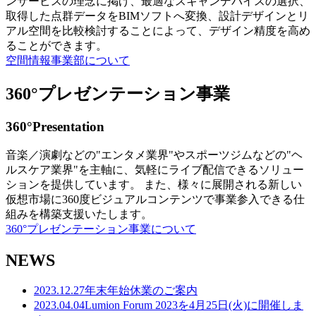
ンサービスの理念に掲げ、最適なスキャンデバイスの選択、
取得した点群データをBIMソフトへ変換、設計デザインとリ
アル空間を比較検討することによって、デザイン精度を高め
ることができます。
空間情報事業部について
360°プレゼンテーション事業
360°Presentation
音楽／演劇などの"エンタメ業界"やスポーツジムなどの"ヘ
ルスケア業界"を主軸に、気軽にライブ配信できるソリュー
ションを提供しています。 また、様々に展開される新しい
仮想市場に360度ビジュアルコンテンツで事業参入できる仕
組みを構築支援いたします。
360°プレゼンテーション事業について
NEWS
2023.12.27
年末年始休業のご案内
2023.04.04
Lumion Forum 2023を4月25日(火)に開催しま