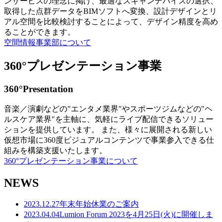
ンサービスの理念に掲げ、最適なスキャンデバイスの選択、
取得した点群データをBIMソフトへ変換、設計デザインとリ
アル空間を比較検討することによって、デザイン精度を高め
ることができます。
空間情報事業部について
360°プレゼンテーション事業
360°Presentation
音楽／演劇などの"エンタメ業界"やスポーツジムなどの"ヘ
ルスケア業界"を主軸に、気軽にライブ配信できるソリュー
ションを提供しています。 また、様々に展開される新しい
仮想市場に360度ビジュアルコンテンツで事業参入できる仕
組みを構築支援いたします。
360°プレゼンテーション事業について
NEWS
2023.12.27
年末年始休業のご案内
2023.04.04
Lumion Forum 2023を4月25日(火)に開催しま