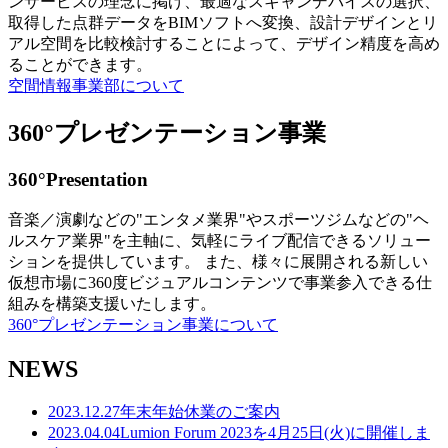
ンサービスの理念に掲げ、最適なスキャンデバイスの選択、
取得した点群データをBIMソフトへ変換、設計デザインとリ
アル空間を比較検討することによって、デザイン精度を高め
ることができます。
空間情報事業部について
360°プレゼンテーション事業
360°Presentation
音楽／演劇などの"エンタメ業界"やスポーツジムなどの"ヘ
ルスケア業界"を主軸に、気軽にライブ配信できるソリュー
ションを提供しています。 また、様々に展開される新しい
仮想市場に360度ビジュアルコンテンツで事業参入できる仕
組みを構築支援いたします。
360°プレゼンテーション事業について
NEWS
2023.12.27
年末年始休業のご案内
2023.04.04
Lumion Forum 2023を4月25日(火)に開催しま