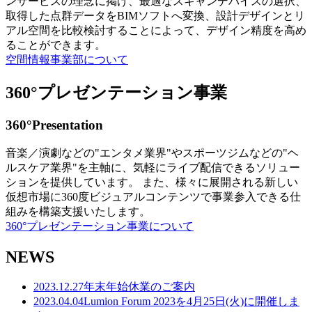
ンサービスの理念に掲げ、最適なスキャンデバイスの選択、
取得した点群データをBIMソフトへ変換、設計デザインとリ
アル空間を比較検討することによって、デザイン精度を高め
ることができます。
空間情報事業部について
360°プレゼンテーション事業
360°Presentation
音楽／演劇などの"エンタメ業界"やスポーツジムなどの"ヘ
ルスケア業界"を主軸に、気軽にライブ配信できるソリュー
ションを提供しています。 また、様々に展開される新しい
仮想市場に360度ビジュアルコンテンツで事業参入できる仕
組みを構築支援いたします。
360°プレゼンテーション事業について
NEWS
2023.12.27
年末年始休業のご案内
2023.04.04
Lumion Forum 2023を4月25日(火)に開催しま