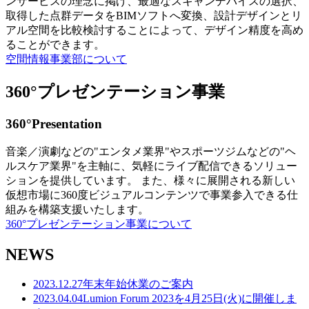
ンサービスの理念に掲げ、最適なスキャンデバイスの選択、
取得した点群データをBIMソフトへ変換、設計デザインとリ
アル空間を比較検討することによって、デザイン精度を高め
ることができます。
空間情報事業部について
360°プレゼンテーション事業
360°Presentation
音楽／演劇などの"エンタメ業界"やスポーツジムなどの"ヘ
ルスケア業界"を主軸に、気軽にライブ配信できるソリュー
ションを提供しています。 また、様々に展開される新しい
仮想市場に360度ビジュアルコンテンツで事業参入できる仕
組みを構築支援いたします。
360°プレゼンテーション事業について
NEWS
2023.12.27
年末年始休業のご案内
2023.04.04
Lumion Forum 2023を4月25日(火)に開催しま