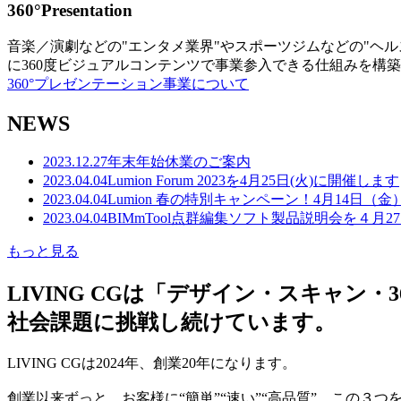
360°Presentation
音楽／演劇などの"エンタメ業界"やスポーツジムなどの"ヘ
に360度ビジュアルコンテンツで事業参入できる仕組みを構
360°プレゼンテーション事業について
NEWS
2023.12.27
年末年始休業のご案内
2023.04.04
Lumion Forum 2023を4月25日(火)に開催します
2023.04.04
Lumion 春の特別キャンペーン！4月14日（
2023.04.04
BIMmTool点群編集ソフト製品説明会を４月2
もっと見る
LIVING CGは「デザイン・スキャ
社会課題に挑戦し続けています。
LIVING CGは2024年、創業20年になります。
創業以来ずっと、お客様に“簡単”“速い”“高品質” この３