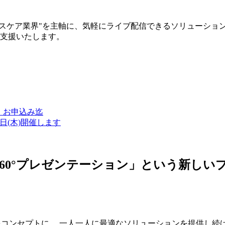
ルスケア業界"を主軸に、気軽にライブ配信できるソリューショ
築支援いたします。
金）お申込み迄
7日(木)開催します
ン・360°プレゼンテーション」という新
つをコンセプトに、 一人一人に最適なソリューションを提供し続