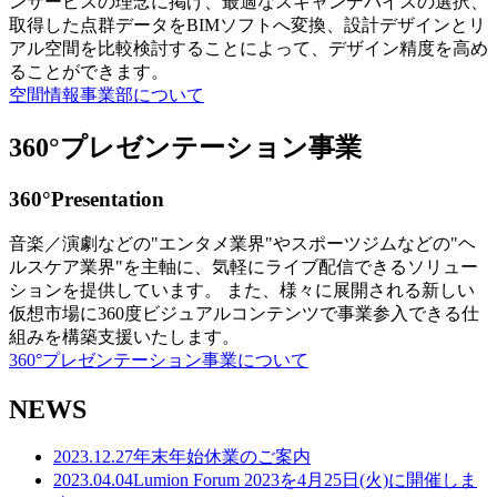
ンサービスの理念に掲げ、最適なスキャンデバイスの選択、
取得した点群データをBIMソフトへ変換、設計デザインとリ
アル空間を比較検討することによって、デザイン精度を高め
ることができます。
空間情報事業部について
360°プレゼンテーション事業
360°Presentation
音楽／演劇などの"エンタメ業界"やスポーツジムなどの"ヘ
ルスケア業界"を主軸に、気軽にライブ配信できるソリュー
ションを提供しています。 また、様々に展開される新しい
仮想市場に360度ビジュアルコンテンツで事業参入できる仕
組みを構築支援いたします。
360°プレゼンテーション事業について
NEWS
2023.12.27
年末年始休業のご案内
2023.04.04
Lumion Forum 2023を4月25日(火)に開催しま