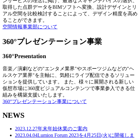
ンサービスの理念に掲げ、最適なスキャンデバイスの選択、
取得した点群データをBIMソフトへ変換、設計デザインとリ
アル空間を比較検討することによって、デザイン精度を高め
ることができます。
空間情報事業部について
360°プレゼンテーション事業
360°Presentation
音楽／演劇などの"エンタメ業界"やスポーツジムなどの"ヘ
ルスケア業界"を主軸に、気軽にライブ配信できるソリュー
ションを提供しています。 また、様々に展開される新しい
仮想市場に360度ビジュアルコンテンツで事業参入できる仕
組みを構築支援いたします。
360°プレゼンテーション事業について
NEWS
2023.12.27
年末年始休業のご案内
2023.04.04
Lumion Forum 2023を4月25日(火)に開催しま