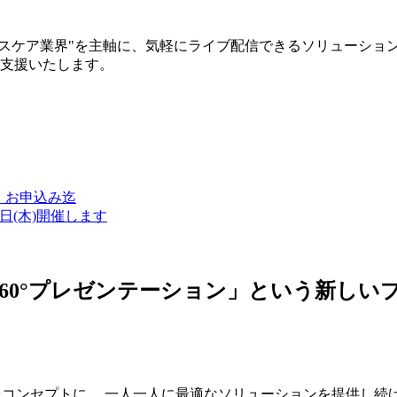
ルスケア業界"を主軸に、気軽にライブ配信できるソリューショ
築支援いたします。
金）お申込み迄
7日(木)開催します
ン・360°プレゼンテーション」という新
つをコンセプトに、 一人一人に最適なソリューションを提供し続