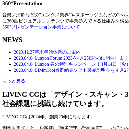
360°Presentation
音楽／演劇などの"エンタメ業界"やスポーツジムなどの"ヘ
に360度ビジュアルコンテンツで事業参入できる仕組みを構
360°プレゼンテーション事業について
NEWS
2023.12.27
年末年始休業のご案内
2023.04.04
Lumion Forum 2023を4月25日(火)に開催します
2023.04.04
Lumion 春の特別キャンペーン！4月14日（
2023.04.04
BIMmTool点群編集ソフト製品説明会を４月2
もっと見る
LIVING CGは「デザイン・スキャ
社会課題に挑戦し続けています。
LIVING CGは2024年、創業20年になります。
創業以来ずっと、お客様に“簡単”“速い”“高品質” この３