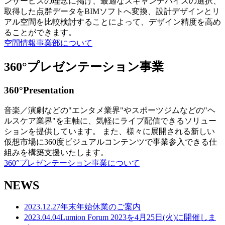
ンサービスの理念に掲げ、最適なスキャンデバイスの選択、
取得した点群データをBIMソフトへ変換、設計デザインとリ
アル空間を比較検討することによって、デザイン精度を高め
ることができます。
空間情報事業部について
360°プレゼンテーション事業
360°Presentation
音楽／演劇などの"エンタメ業界"やスポーツジムなどの"ヘ
ルスケア業界"を主軸に、気軽にライブ配信できるソリュー
ションを提供しています。 また、様々に展開される新しい
仮想市場に360度ビジュアルコンテンツで事業参入できる仕
組みを構築支援いたします。
360°プレゼンテーション事業について
NEWS
2023.12.27
年末年始休業のご案内
2023.04.04
Lumion Forum 2023を4月25日(火)に開催しま