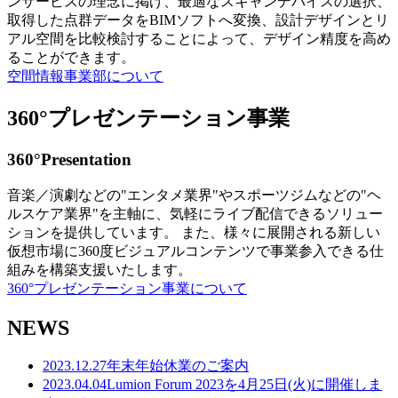
ンサービスの理念に掲げ、最適なスキャンデバイスの選択、
取得した点群データをBIMソフトへ変換、設計デザインとリ
アル空間を比較検討することによって、デザイン精度を高め
ることができます。
空間情報事業部について
360°プレゼンテーション事業
360°Presentation
音楽／演劇などの"エンタメ業界"やスポーツジムなどの"ヘ
ルスケア業界"を主軸に、気軽にライブ配信できるソリュー
ションを提供しています。 また、様々に展開される新しい
仮想市場に360度ビジュアルコンテンツで事業参入できる仕
組みを構築支援いたします。
360°プレゼンテーション事業について
NEWS
2023.12.27
年末年始休業のご案内
2023.04.04
Lumion Forum 2023を4月25日(火)に開催しま